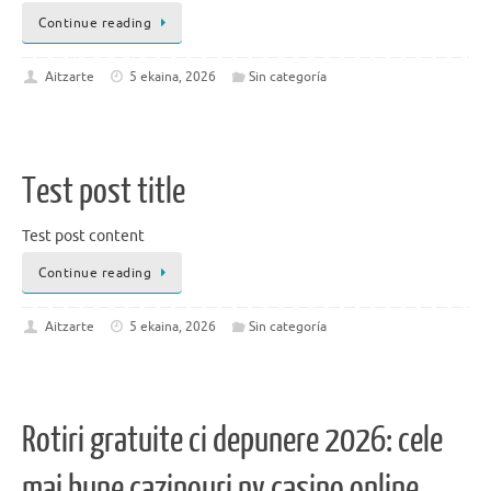
Continue reading
Aitzarte
5 ekaina, 2026
Sin categoría
Test post title
Test post content
Continue reading
Aitzarte
5 ekaina, 2026
Sin categoría
Rotiri gratuite ci depunere 2026: cele
mai bune cazinouri nv casino online