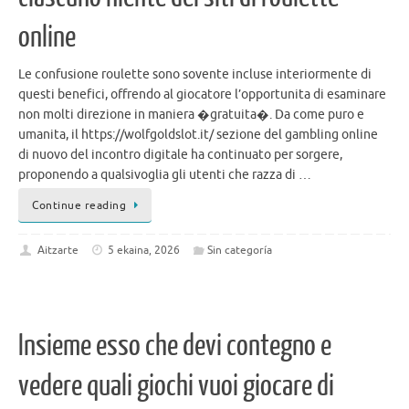
online
Le confusione roulette sono sovente incluse interiormente di
questi benefici, offrendo al giocatore l’opportunita di esaminare
non molti direzione in maniera �gratuita�. Da come puro e
umanita, il https://wolfgoldslot.it/ sezione del gambling online
di nuovo del incontro digitale ha continuato per sorgere,
proponendo a qualsivoglia gli utenti che razza di …
Continue reading
Aitzarte
5 ekaina, 2026
Sin categoría
Insieme esso che devi contegno e
vedere quali giochi vuoi giocare di