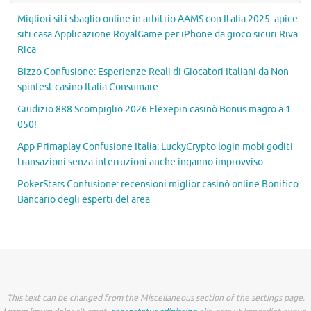
Migliori siti sbaglio online in arbitrio AAMS con Italia 2025: apice
siti casa Applicazione RoyalGame per iPhone da gioco sicuri Riva
Rica
Bizzo Confusione: Esperienze Reali di Giocatori Italiani da Non
spinfest casino Italia Consumare
Giudizio 888 Scompiglio 2026 Flexepin casinò Bonus magro a 1
050!
App Primaplay Confusione Italia: LuckyCrypto login mobi goditi
transazioni senza interruzioni anche inganno improvviso
PokerStars Confusione: recensioni miglior casinò online Bonifico
Bancario degli esperti del area
This text can be changed from the Miscellaneous section of the settings page.