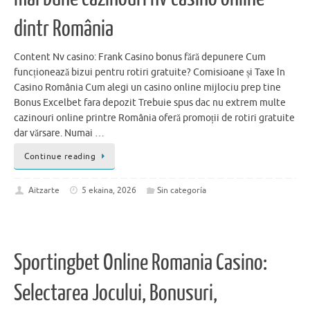
dintr România
Content Nv casino: Frank Casino bonus fără depunere Cum
funcționează bizui pentru rotiri gratuite? Comisioane și Taxe în
Casino România Cum alegi un casino online mijlociu prep tine
Bonus Excelbet fara depozit Trebuie spus dac nu extrem multe
cazinouri online printre România oferă promoții de rotiri gratuite
dar vărsare. Numai …
Continue reading
Aitzarte
5 ekaina, 2026
Sin categoría
Sportingbet Online Romania Casino:
Selectarea Jocului, Bonusuri,