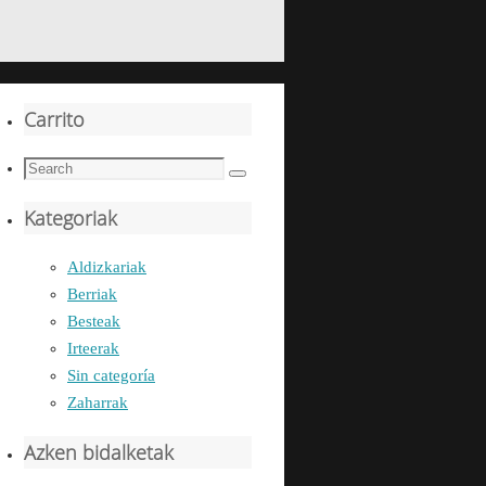
Carrito
Search
Search
for:
Kategoriak
Aldizkariak
Berriak
Besteak
Irteerak
Sin categoría
Zaharrak
Azken bidalketak