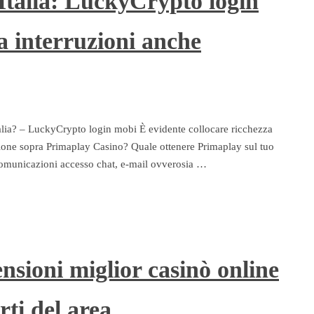
talia: LuckyCrypto login
a interruzioni anche
alia? – LuckyCrypto login mobi È evidente collocare ricchezza
one sopra Primaplay Casino? Quale ottenere Primaplay sul tuo
comunicazioni accesso chat, e-mail ovverosia …
nsioni miglior casinò online
rti del area