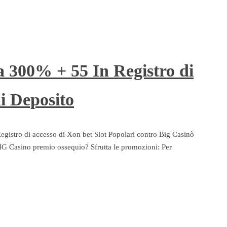
ca 300% + 55 In Registro di
i Deposito
 Registro di accesso di Xon bet Slot Popolari contro Big Casinò
IG Casino premio ossequio? Sfrutta le promozioni: Per