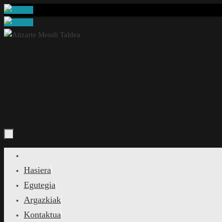
Skip
to
content
Skip
to
Hasiera
content
Egutegia
Argazkiak
Kontaktua