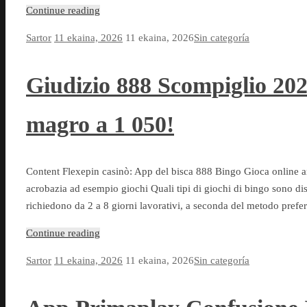
Continue reading
Sartor
11 ekaina, 2026
11 ekaina, 2026
Sin categoría
Giudizio 888 Scompiglio 20
magro a 1 050!
Content Flexepin casinò: App del bisca 888 Bingo Gioca online anc
acrobazia ad esempio giochi Quali tipi di giochi di bingo sono dis
richiedono da 2 a 8 giorni lavorativi, a seconda del metodo prefer
Continue reading
Sartor
11 ekaina, 2026
11 ekaina, 2026
Sin categoría