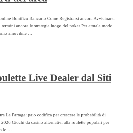
 online Bonifico Bancario Come Registrarsi ancora Avvicinarsi
 termini ancora le strategie luogo del poker Per attuale modo
nismo amovibile …
ulette Live Dealer dal Siti
ura La Partage: paio codifica per crescere le probabilità di
2026 Giochi da casino alternativi alla roulette popolari per
vo le …