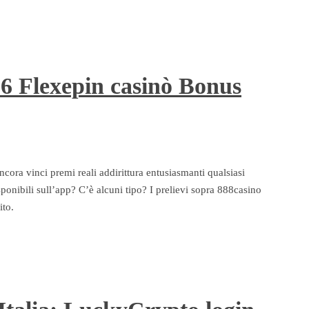
26 Flexepin casinò Bonus
ora vinci premi reali addirittura entusiasmanti qualsiasi
ponibili sull’app? C’è alcuni tipo? I prelievi sopra 888casino
ito.