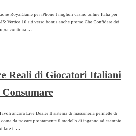
ione RoyalGame per iPhone I migliori casinò online Italia per
S: Vertice 10 siti verso bonus anche promo Che Confidare dei
sopra continua …
 Reali di Giocatori Italiani
ia Consumare
, Tavoli ancora Live Dealer Il sistema di massoneria permette di
he, come da trovare prontamente il modello di inganno ad esempio
i fare il …