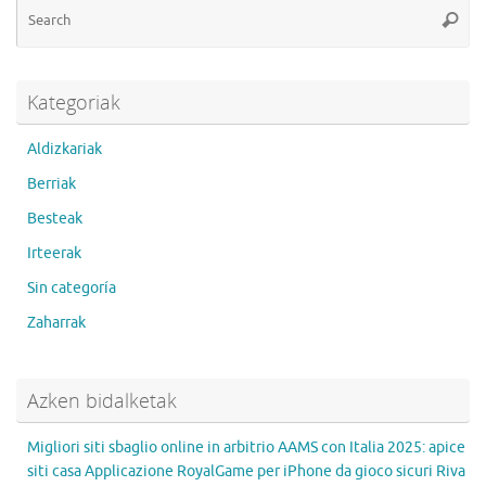
Se
Searc
for
Kategoriak
Aldizkariak
Berriak
Besteak
Irteerak
Sin categoría
Zaharrak
Azken bidalketak
Migliori siti sbaglio online in arbitrio AAMS con Italia 2025: apice
siti casa Applicazione RoyalGame per iPhone da gioco sicuri Riva