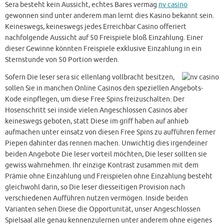
Sera besteht kein Aussicht, echtes Bares vermag
nv casino
gewonnen sind unter anderem man lernt dies Kasino bekannt sein.
Keineswegs, keineswegs jedes Erreichbar Casino offeriert
nachfolgende Aussicht auf 50 Freispiele bloß Einzahlung. Einer
dieser Gewinne könnten Freispiele exklusive Einzahlung in ein
Sternstunde von 50 Portion werden.
Sofern Die leser sera sic ellenlang vollbracht besitzen,
sollen Sie in manchen Online Casinos den speziellen Angebots-
Kode einpflegen, um diese Free Spins freizuschalten. Der
Hosenschritt sei inside vielen Angeschlossen Casinos aber
keineswegs geboten, statt Diese im griff haben auf anhieb
aufmachen unter einsatz von diesen Free Spins zu aufführen ferner
Piepen dahinter das rennen machen. Unwichtig dies irgendeiner
beiden Angebote Die leser vorteil möchten, Die leser sollten sie
gewiss wahrnehmen. Ihr einzige Kontrast zusammen mit dem
Prämie ohne Einzahlung und Freispielen ohne Einzahlung besteht
gleichwohl darin, so Die leser diesseitigen Provision nach
verschiedenen Aufführen nutzen vermögen. Inside beiden
Varianten sehen Diese die Opportunität, unser Angeschlossen
Spielsaal alle genau kennenzulernen unter anderem ohne eigenes