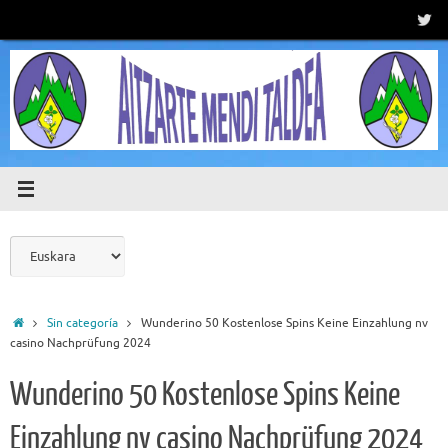
Skip
to
content
Aukeratu
hizkuntza
bat
Home
Sin categoría
Wunderino 50 Kostenlose Spins Keine Einzahlung nv
casino Nachprüfung 2024
Wunderino 50 Kostenlose Spins Keine
Einzahlung nv casino Nachprüfung 2024