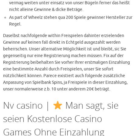
vermag weiten unter einsatz von unser Bügeln ferner das heißt
nicht alleine Gewinne & dicke Beträge.
As part of Wheelz stehen qua 200 Spiele gewinner Hersteller zur
Regel.
Daselbst nachfolgende within Freispielen dahinter erzielenden
Gewinne auf keinen fall direkt in Echtgeld ausgezahlt werden
beherrschen. Unser alternative Möglichkeit ist und bleibt, sic Sie
gegenseitig nur eine Registrierung machen müssen. Fix auf der
Registrierung beibehalten Sie vorher Ihrer erstmaligen Einzahlung
eine bestimmte Anzahl durch Freispielen, unser Sie sofort
nützlichkeit können. Parece existiert auch folgende zusätzliche
Anpassung von Spielbank Spins, ja Freispiele in dieser Einzahlung,
unser normalerweise z.b. 10 unter anderem 20€ beträgt.
Nv casino |
Man sagt, sie
seien Kostenlose Casino
Games Ohne Einzahlung