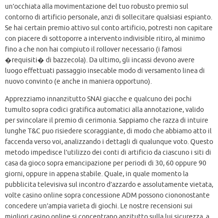
un’occhiata alla movimentazione del tuo robusto premio sul
contorno di artificio personale, anzi di sollecitare qualsiasi espianto.
Se hai certain premio attivo sul conto artificio, potresti non capitare
con piacere di sottoporre a intervento indivisible ritiro, al minimo
fino a che non hai compiuto il rollover necessario (i famosi
�requisiti� di bazzecola). Da ultimo, gli incassi devono avere
luogo effettuati passaggio insecable modo di versamento linea di
nuovo convinto (e anche in maniera opportuno).
Apprezziamo innanzitutto SNAI giacche e qualcuno dei pochi
tumulto sopra codici gratifica automatici alla annotazione, valido
per svincolare il premio di cerimonia. Sappiamo che razza di intuire
lunghe T&C puo risiedere scoraggiante, di modo che abbiamo atto il
faccenda verso voi, analizzando i dettagli di qualunque voto. Questo
metodo impedisce l’utilizzo dei conti di artificio da ciascuno i siti di
casa da gioco sopra emancipazione per periodi di 30, 60 oppure 90
giorni, oppure in appena stabile. Quale, in quale momento la
pubblicita televisiva sul incontro d’azzardo e assolutamente vietata,
volte casino online sopra concessione ADM possono ciononostante
concedere un’ampia varieta di giochi. Le nostre recensioni sui
migliori casino online si concentrano anzitutto sulla lui sicurezza, a