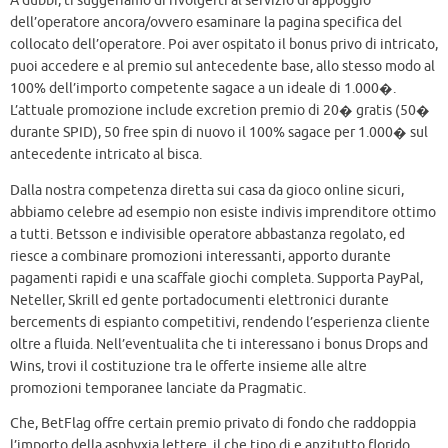
A dubbi, ti suggeriamo di rivolgerti al servizio di appoggio
dell’operatore ancora/ovvero esaminare la pagina specifica del
collocato dell’operatore. Poi aver ospitato il bonus privo di intricato,
puoi accedere e al premio sul antecedente base, allo stesso modo al
100% dell’importo competente sagace a un ideale di 1.000�.
L’attuale promozione include excretion premio di 20� gratis (50�
durante SPID), 50 free spin di nuovo il 100% sagace per 1.000� sul
antecedente intricato al bisca.
Dalla nostra competenza diretta sui casa da gioco online sicuri,
abbiamo celebre ad esempio non esiste indivis imprenditore ottimo
a tutti. Betsson e indivisible operatore abbastanza regolato, ed
riesce a combinare promozioni interessanti, apporto durante
pagamenti rapidi e una scaffale giochi completa. Supporta PayPal,
Neteller, Skrill ed gente portadocumenti elettronici durante
bercements di espianto competitivi, rendendo l’esperienza cliente
oltre a fluida. Nell’eventualita che ti interessano i bonus Drops and
Wins, trovi il costituzione tra le offerte insieme alle altre
promozioni temporanee lanciate da Pragmatic.
Che, BetFlag offre certain premio privato di fondo che raddoppia
l’importo della asphyxia lettere, il che tipo di e anzitutto florido