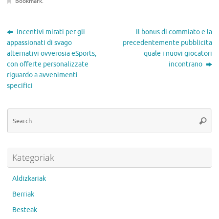
Bookmark
.
Incentivi mirati per gli
Il bonus di commiato e la
appassionati di svago
precedentemente pubblicita
alternativi ovverosia eSports,
quale i nuovi giocatori
con offerte personalizzate
incontrano
riguardo a avvenimenti
specifici
Se
Searc
for
Kategoriak
Aldizkariak
Berriak
Besteak