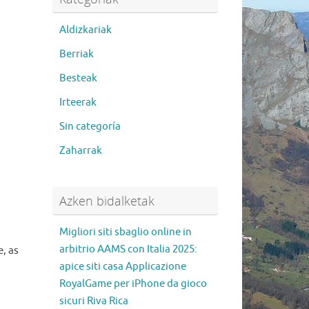
Aldizkariak
Berriak
Besteak
Irteerak
Sin categoría
Zaharrak
Azken bidalketak
Migliori siti sbaglio online in
arbitrio AAMS con Italia 2025:
, as
apice siti casa Applicazione
RoyalGame per iPhone da gioco
sicuri Riva Rica