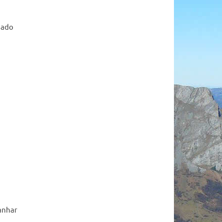
sado
anhar