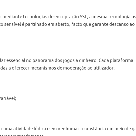
a mediante tecnologias de encriptação SSL, a mesma tecnologia u
o sensível é partilhado em aberto, facto que garante descanso ao
lar essencial no panorama dos jogos a dinheiro. Cada plataforma
gadas a oferecer mecanismos de moderação ao utilizador:
ariável;
uir uma atividade lúdica e em nenhuma circunstância um meio de g