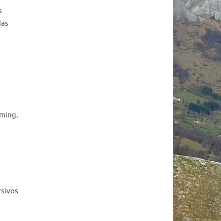
s
das
aming,
sivos.