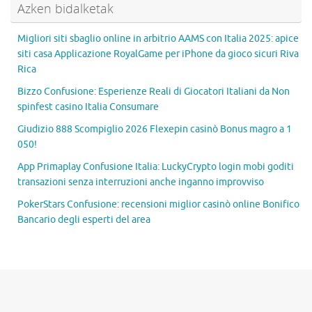
Azken bidalketak
Migliori siti sbaglio online in arbitrio AAMS con Italia 2025: apice
siti casa Applicazione RoyalGame per iPhone da gioco sicuri Riva
Rica
Bizzo Confusione: Esperienze Reali di Giocatori Italiani da Non
spinfest casino Italia Consumare
Giudizio 888 Scompiglio 2026 Flexepin casinò Bonus magro a 1
050!
App Primaplay Confusione Italia: LuckyCrypto login mobi goditi
transazioni senza interruzioni anche inganno improvviso
PokerStars Confusione: recensioni miglior casinò online Bonifico
Bancario degli esperti del area