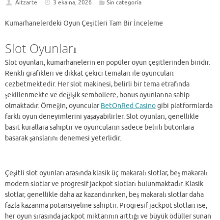
Aitzarte
3 ekaina, 2026
Sin categoría
Kumarhanelerdeki Oyun Çeşitleri Tam Bir İnceleme
Slot Oyunları
Slot oyunları, kumarhanelerin en popüler oyun çeşitlerinden biridir.
Renkli grafikleri ve dikkat çekici temaları ile oyuncuları
cezbetmektedir. Her slot makinesi, belirli bir tema etrafında
şekillenmekte ve değişik sembollere, bonus oyunlarına sahip
olmaktadır. Örneğin, oyuncular
BetOnRed Casino
gibi platformlarda
farklı oyun deneyimlerini yaşayabilirler. Slot oyunları, genellikle
basit kurallara sahiptir ve oyuncuların sadece belirli butonlara
basarak şanslarını denemesi yeterlidir.
Çeşitli slot oyunları arasında klasik üç makaralı slotlar, beş makaralı
modern slotlar ve progresif jackpot slotları bulunmaktadır. Klasik
slotlar, genellikle daha az kazandırırken, beş makaralı slotlar daha
fazla kazanma potansiyeline sahiptir. Progresif jackpot slotları ise,
her oyun sırasında jackpot miktarının arttığı ve büyük ödüller sunan