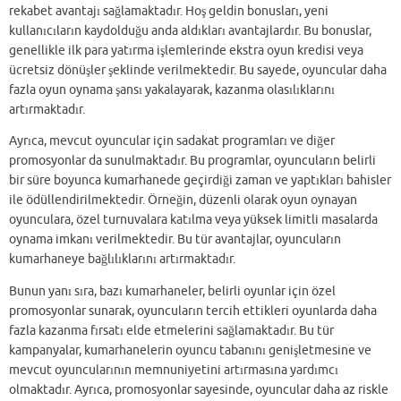
rekabet avantajı sağlamaktadır. Hoş geldin bonusları, yeni
kullanıcıların kaydolduğu anda aldıkları avantajlardır. Bu bonuslar,
genellikle ilk para yatırma işlemlerinde ekstra oyun kredisi veya
ücretsiz dönüşler şeklinde verilmektedir. Bu sayede, oyuncular daha
fazla oyun oynama şansı yakalayarak, kazanma olasılıklarını
artırmaktadır.
Ayrıca, mevcut oyuncular için sadakat programları ve diğer
promosyonlar da sunulmaktadır. Bu programlar, oyuncuların belirli
bir süre boyunca kumarhanede geçirdiği zaman ve yaptıkları bahisler
ile ödüllendirilmektedir. Örneğin, düzenli olarak oyun oynayan
oyunculara, özel turnuvalara katılma veya yüksek limitli masalarda
oynama imkanı verilmektedir. Bu tür avantajlar, oyuncuların
kumarhaneye bağlılıklarını artırmaktadır.
Bunun yanı sıra, bazı kumarhaneler, belirli oyunlar için özel
promosyonlar sunarak, oyuncuların tercih ettikleri oyunlarda daha
fazla kazanma fırsatı elde etmelerini sağlamaktadır. Bu tür
kampanyalar, kumarhanelerin oyuncu tabanını genişletmesine ve
mevcut oyuncularının memnuniyetini artırmasına yardımcı
olmaktadır. Ayrıca, promosyonlar sayesinde, oyuncular daha az riskle