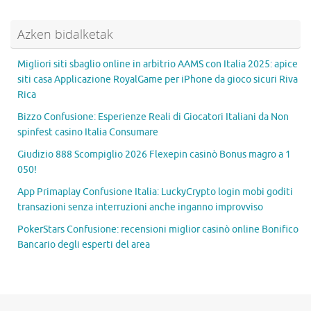
Azken bidalketak
Migliori siti sbaglio online in arbitrio AAMS con Italia 2025: apice
siti casa Applicazione RoyalGame per iPhone da gioco sicuri Riva
Rica
Bizzo Confusione: Esperienze Reali di Giocatori Italiani da Non
spinfest casino Italia Consumare
Giudizio 888 Scompiglio 2026 Flexepin casinò Bonus magro a 1
050!
App Primaplay Confusione Italia: LuckyCrypto login mobi goditi
transazioni senza interruzioni anche inganno improvviso
PokerStars Confusione: recensioni miglior casinò online Bonifico
Bancario degli esperti del area