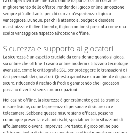
La competitività del mercato online ha portato a un costante
miglioramento delle offerte, rendendo il gioco online un’opzione
sempre più allettante per chi cerca un’esperienza di gioco
vantaggiosa. Dunque, per chi è attento al budget e desidera
massimizzare il divertimento, il gioco online si presenta come una
scelta vantaggiosa rispetto all’opzione offline.
Sicurezza e supporto ai giocatori
La sicurezza è un aspetto cruciale da considerare quando si gioca,
sia online che offline. I casinò online moderni utilizzano tecnologie
avanzate, come la crittografia SSL, per proteggere le transazioni e i
dati personali dei giocatori. Questo garantisce un ambiente di gioco
sicuro, riducendo il rischio di frodi e garantendo che i giocatori
possano divertirsi senza preoccupazioni.
Nei casinò offline, la sicurezza è generalmente gestita tramite
misure fisiche, come la presenza di personale di sicurezza e
telecamere. Sebbene queste misure siano efficaci, possono
comunque presentare alcuni rischi, specialmente in situazioni di
affollamento o eventi imprevisti. Pertanto, il gioco online può
offrire un livello di sicurezza superiore, particolarmente per coloro