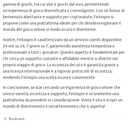
gamma di giochi, tra cui slot e giochi dal vivo, permettendo
un’esperienza di gioco diversificata e coinvolgente. Con un bonus di
benvenuto allettante e supporto per criptovalute, Felixspin si
propone come una piattaforma ideale per chi desidera esplorare il
mondo del gioco online in modo sicuro e divertente.
Inoltre, Felixspin è caratterizzato da un servizio clienti disponibile
24 ore su 24, 7 giorni su 7, garantendo assistenza tempestiva e
professionale a tutti i giocatori. Questo aspetto è fondamentale per
chi cerca un supporto costante e affidabile mentre si diverte nel
proprio viaggio di gioco. La sicurezza del sito è garantita grazie a
una licenza internazionale e a rigorosi protocolli di sicurezza,
rendendo Felixspin una scelta sicura e conveniente.
In conclusione, se stai cercando un’esperienza di gioco online che
unisce varietà, sicurezza e supporto, Felixspin è sicuramente una
piattaforma da prendere in considerazione. Visita il sito e scopri un
mondo di divertimento e intrattenimento che ti aspetta!
Bookmark
.