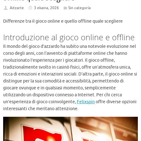
Aitzarte
3 ekaina, 2026
Sin categoría
Differenze tra il gioco online e quello offline quale scegliere
Introduzione al gioco online e offline
Il mondo del gioco d’azzardo ha subito una notevole evoluzione nel
corso degli anni, con l’avvento di piattaforme online che hanno
rivoluzionato l’esperienza per i giocatori. Il gioco offline,
tradizionalmente svolto in casinò fisici, offre un’atmosfera unica,
ricca di emozioni e interazioni sociali. D’altra parte, il gioco online si
distingue per la sua comodità e accessibilità, permettendo di
giocare ovunque e in qualsiasi momento, semplicemente
utilizzando un dispositivo connesso a Internet. Per chi cerca
un’esperienza di gioco coinvolgente,
Felixspin
offre diverse opzioni
interessanti che meritano attenzione.