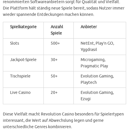
renommierten Softwareanbietern sorgt für Qualität und Vielfalt.
Die Plattform hält ständig neue Spiele bereit, sodass Nutzer immer
wieder spannende Entdeckungen machen können.
Spielkategorie
Anzahl
Anbieter
Spiele
Slots
500+
NetEnt, Play’n GO,
Yggdrasil
Jackpot-Spiele
30+
Microgaming,
Pragmatic Play
Tischspiele
50+
Evolution Gaming,
Playtech
Live Casino
20+
Evolution Gaming,
Ezugi
Diese Vielfalt macht Revolution Casino besonders für Spielertypen
interessant, die Wert auf Abwechslung legen und gerne
unterschiedliche Genres kombinieren.