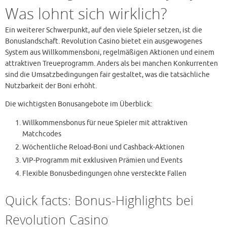
Was lohnt sich wirklich?
Ein weiterer Schwerpunkt, auf den viele Spieler setzen, ist die
Bonuslandschaft. Revolution Casino bietet ein ausgewogenes
System aus Willkommensboni, regelmäßigen Aktionen und einem
attraktiven Treueprogramm. Anders als bei manchen Konkurrenten
sind die Umsatzbedingungen fair gestaltet, was die tatsächliche
Nutzbarkeit der Boni erhöht.
Die wichtigsten Bonusangebote im Überblick:
Willkommensbonus für neue Spieler mit attraktiven
Matchcodes
Wöchentliche Reload-Boni und Cashback-Aktionen
VIP-Programm mit exklusiven Prämien und Events
Flexible Bonusbedingungen ohne versteckte Fallen
Quick facts: Bonus-Highlights bei
Revolution Casino