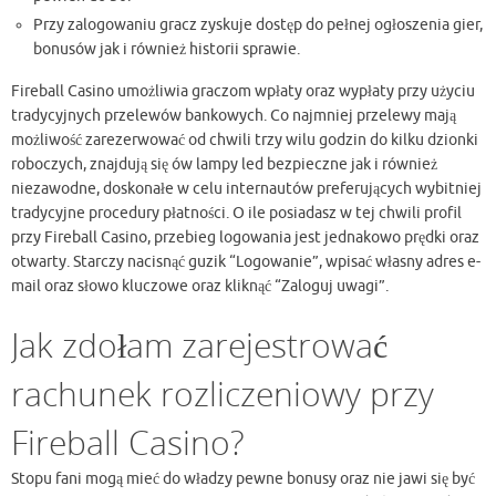
Przy zalogowaniu gracz zyskuje dostęp do pełnej ogłoszenia gier,
bonusów jak i również historii sprawie.
Fireball Casino umożliwia graczom wpłaty oraz wypłaty przy użyciu
tradycyjnych przelewów bankowych. Co najmniej przelewy mają
możliwość zarezerwować od chwili trzy wilu godzin do kilku dzionki
roboczych, znajdują się ów lampy led bezpieczne jak i również
niezawodne, doskonałe w celu internautów preferujących wybitniej
tradycyjne procedury płatności. O ile posiadasz w tej chwili profil
przy Fireball Casino, przebieg logowania jest jednakowo prędki oraz
otwarty. Starczy nacisnąć guzik “Logowanie”, wpisać własny adres e-
mail oraz słowo kluczowe oraz kliknąć “Zaloguj uwagi”.
Jak zdołam zarejestrować
rachunek rozliczeniowy przy
Fireball Casino?
Stopu fani mogą mieć do władzy pewne bonusy oraz nie jawi się być