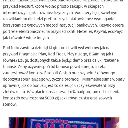
Fireball Casino zapewnia podobnie korzystanie z voucherów, jak na
przykład Neosurf, które wolno prosto zakupić w sklepach
internetowych jak i również fizycznych. Vouchery będą świetnym
rozwikłaniem dla ludzi preferujących płatności bez wymagania
korzystania z typowych metod instytucji bankowych. Kasyno opiera
portfele elektroniczne, na przykład Skrill, Neteller, PayPal, ecoPayz
jak i również wiele innych.
Portfolio zawiera dziesiątki gier od chwili wytwórców jak na
przykład Pragmatic Play, Red Tiger, Play’n Jego, BGaming jak i
również Ezugi, dostępnych także będąc demo oraz dzięki rzetelne
finanse. Żeby używać spośród bonusu powitalnego, trzeba
zarejestrować konto w Fireball Casino oraz wypełnić głównego
depozytu spełniającego wytyczne promocji. Minimalna suma wpłaty
uprawniająca do bonusu jest to dziesięć € (czy ekwiwalent przy
złotówkach). W wpłacie dostaniesz stu% nadprogram od zasilenia
konta (do odwiedzenia 5000 zł) jak i również stu gratisowych
spinów.