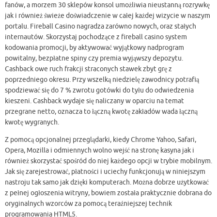
fanów, a morzem 30 sklepów konsol umożliwia nieustanną rozrywkę
jak i również świeże doświadczenie w całej każdej wizycie w naszym
portalu. Fireball Casino nagradza zarówno nowych, oraz stałych
internautów. Skorzystaj pochodzące z fireball casino system
kodowania promocji, by aktywować wyjątkowy nadprogram
powitalny, bezpłatne spiny czy premia wyjąwszy depozytu.
Cashback owe ruch frakcji straconych stawek zbyt grę z
poprzedniego okresu. Przy wszelką niedzielę zawodnicy potrafią
spodziewać się do 7 % zwrotu gotówki do tyłu do odwiedzenia
kieszeni. Cashback wydaje się naliczany w oparciu na temat
przegrane netto, oznacza to łączną kwotę zakładów wada łączną
kwotę wygranych.
Z pomocą opcjonalnej przeglądarki, kiedy Chrome Yahoo, Safari,
Opera, Mozilla i odmiennych wolno wejść na stronę kasyna jak i
również skorzystać spośród do niej każdego opcji w trybie mobilnym.
Jak się zarejestrować, płatności i uciechy funkcjonują w niniejszym
nastroju tak samo jak dzięki komputerach. Można dobrze użytkować
z pełnej ogłoszenia witryny, bowiem została praktycznie dobrana do
oryginalnych wzorców za pomocą teraźniejszej technik
programowania HTML5.