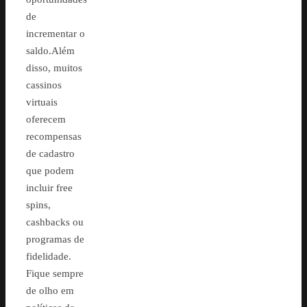
de
incrementar o
saldo.Além
disso, muitos
cassinos
virtuais
oferecem
recompensas
de cadastro
que podem
incluir free
spins,
cashbacks ou
programas de
fidelidade.
Fique sempre
de olho em