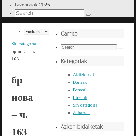
Lizentziak 2026
Search
Search
for:
Aukeratu
Carrito
hizkuntza
Home
Sin categoría
bat
Search
Search
бр нова – ч.
for:
163
Kategoriak
Aldizkariak
бр
Berriak
Besteak
нова
Irteerak
Sin categoría
– ч.
Zaharrak
Azken bidalketak
163