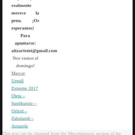
realmente
merece la
pena. ¡Os
esperamos!
Para
apuntarse:
aitzartemt@gmail.com
Nos vemos el
domingo!
Marcar
.
Urgull
Extreme 2017
Oleta –
Santikurutz –
Orixol –
Zabalandi –
Arrazola
This text can be changed from the Miscellaneous section of the