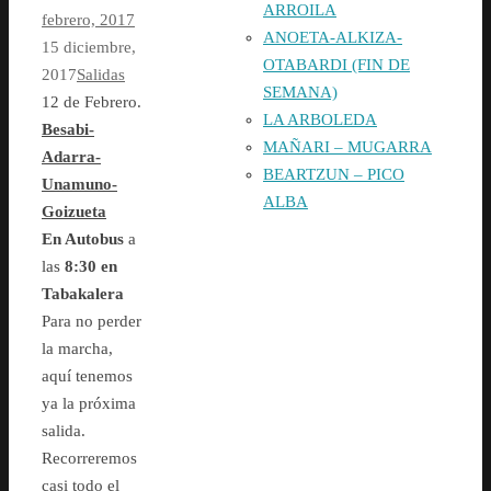
ARROILA
febrero, 2017
ANOETA-ALKIZA-
15 diciembre,
OTABARDI (FIN DE
2017
Salidas
SEMANA)
12 de Febrero.
LA ARBOLEDA
Besabi-
MAÑARI – MUGARRA
Adarra-
BEARTZUN – PICO
Unamuno-
ALBA
Goizueta
En Autobus
a
las
8:3
0 en
Tabakalera
Para no perder
la marcha,
aquí tenemos
ya la próxima
salida.
Recorreremos
casi todo el