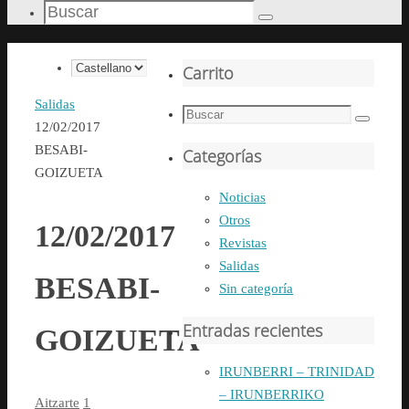
Búsqueda
Buscar
para:
Elegir
Carrito
un
Inicio
Salidas
idioma
Búsqueda
Buscar
12/02/2017
para:
BESABI-
Categorías
GOIZUETA
Noticias
Otros
12/02/2017
Revistas
Salidas
BESABI-
Sin categoría
Entradas recientes
GOIZUETA
IRUNBERRI – TRINIDAD
– IRUNBERRIKO
Aitzarte
1