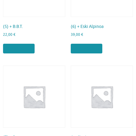
(5) + B.B.T.
(6) + Eski Alpinoa
22,00
€
39,00
€
Saskira gehitu
Saskira gehitu