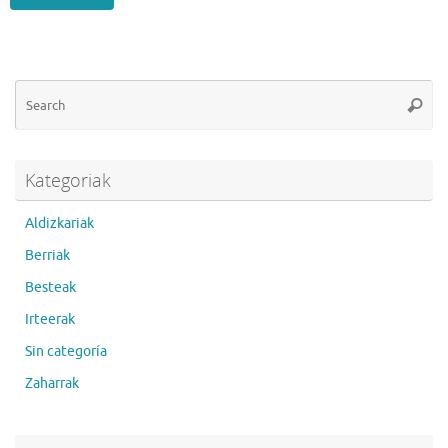
Se
Searc
for
Kategoriak
Aldizkariak
Berriak
Besteak
Irteerak
Sin categoría
Zaharrak