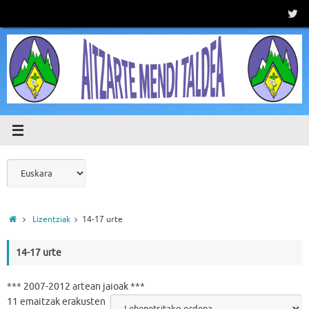
Skip
to
content
Aukeratu
hizkuntza
bat
Home
Lizentziak
14-17 urte
14-17 urte
*** 2007-2012 artean jaioak ***
11 emaitzak erakusten