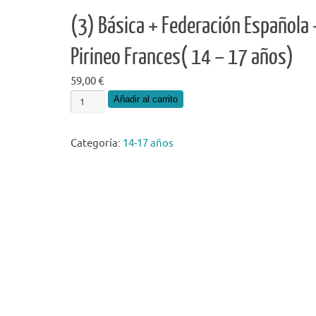
(3) Básica + Federación Española 
Pirineo Frances( 14 – 17 años)
59,00
€
(3)
Añadir al carrito
Básica
+
Categoría:
14-17 años
Federación
Española
+
Pirineo
Frances(
14
-
17
años)
cantidad