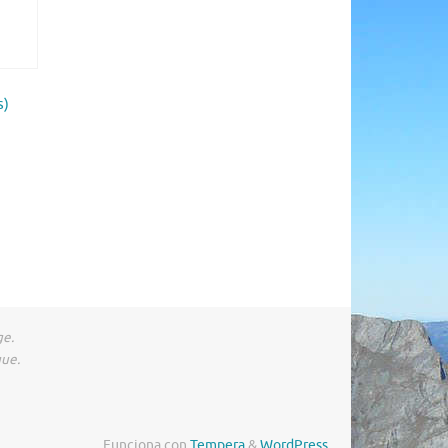
s)
ge.
gue.
Funciona con
Tempera
&
WordPress.