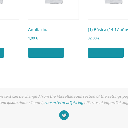
Anpliazioa
(1) Básica (14-17 año
1,00
€
32,00
€
o
Añadir al carrito
Añadir al carrito
is text can be changed from the Miscellaneous section of the settings pa
rem ipsum
dolor sit amet,
consectetur adipiscing
elit, cras ut imperdiet au