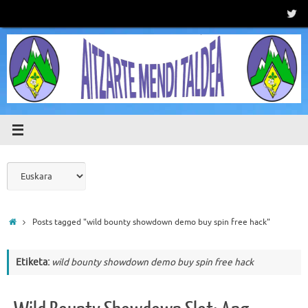
Skip
to
content
Aukeratu
hizkuntza
bat
Home
Posts tagged "wild bounty showdown demo buy spin free hack"
Etiketa:
wild bounty showdown demo buy spin free hack