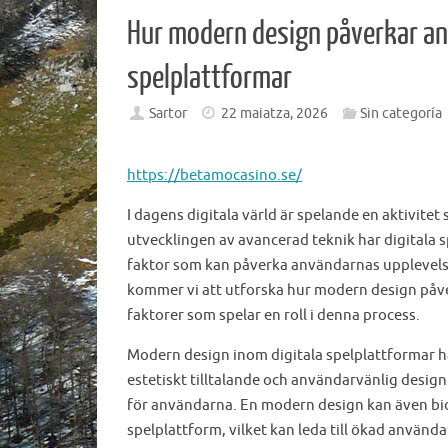
Hur modern design påverkar an
spelplattformar
Sartor
22 maiatza, 2026
Sin categoría
https://betamocasino.se/
I dagens digitala värld är spelande en aktivite
utvecklingen av avancerad teknik har digitala s
faktor som kan påverka användarnas upplevelse
kommer vi att utforska hur modern design påve
faktorer som spelar en roll i denna process.
Modern design inom digitala spelplattformar h
estetiskt tilltalande och användarvänlig desi
för användarna. En modern design kan även bidr
spelplattform, vilket kan leda till ökad använda