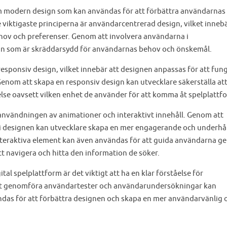
nom modern design som kan användas för att förbättra användarnas
e viktigaste principerna är användarcentrerad design, vilket innebä
ov och preferenser. Genom att involvera användarna i
gn som är skräddarsydd för användarnas behov och önskemål.
esponsiv design, vilket innebär att designen anpassas för att fun
Genom att skapa en responsiv design kan utvecklare säkerställa at
lse oavsett vilken enhet de använder för att komma åt spelplattf
användningen av animationer och interaktivt innehåll. Genom att
 i designen kan utvecklare skapa en mer engagerande och underhå
nteraktiva element kan även användas för att guida användarna 
tt navigera och hitta den information de söker.
tal spelplattform är det viktigt att ha en klar förståelse för
tt genomföra användartester och användarundersökningar kan
ndas för att förbättra designen och skapa en mer användarvänlig 