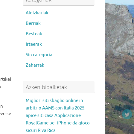
Aldizkariak
Berriak
Besteak
Irteerak
Sin categoría
Zaharrak
rtikel
Azken bidalketak
a
Migliori siti sbaglio online in
en
arbitrio AAMS con Italia 2025:
evelse
apice siti casa Applicazione
RoyalGame per iPhone da gioco
sicuri Riva Rica