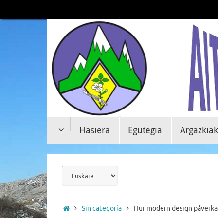
Skip
to
content
Skip
Hasiera
Egutegia
Argazkiak
to
content
Aukeratu
hizkuntza
bat
Home
Sin categoría
Hur modern design påverkar