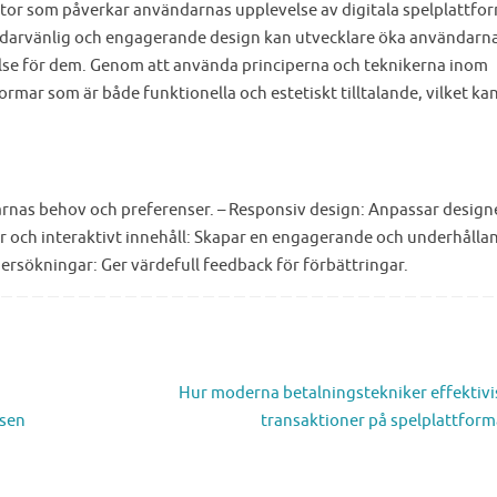
tor som påverkar användarnas upplevelse av digitala spelplattfor
ändarvänlig och engagerande design kan utvecklare öka användarn
se för dem. Genom att använda principerna och teknikerna inom
mar som är både funktionella och estetiskt tilltalande, vilket ka
rnas behov och preferenser. – Responsiv design: Anpassar design
r och interaktivt innehåll: Skapar en engagerande och underhålla
rsökningar: Ger värdefull feedback för förbättringar.
Hur moderna betalningstekniker effektivi
ksen
transaktioner på spelplattfor