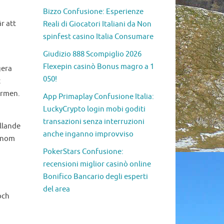
Bizzo Confusione: Esperienze
r att
Reali di Giocatori Italiani da Non
spinfest casino Italia Consumare
Giudizio 888 Scompiglio 2026
Flexepin casinò Bonus magro a 1
gera
050!
t
ormen.
App Primaplay Confusione Italia:
LuckyCrypto login mobi goditi
transazioni senza interruzioni
llande
anche inganno improvviso
genom
PokerStars Confusione:
recensioni miglior casinò online
Bonifico Bancario degli esperti
del area
och