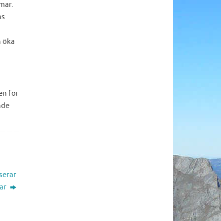
mar.
as
n öka
en för
nde
serar
mar